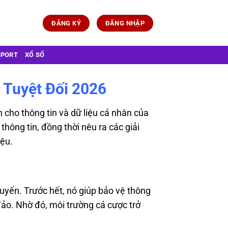
ĐĂNG KÝ
ĐĂNG NHẬP
SPORT
XỔ SỐ
Tuyệt Đối 2026
ho thông tin và dữ liệu cá nhân của
 thông tin, đồng thời nêu ra các giải
iệu.
 tuyến. Trước hết, nó giúp bảo vệ thông
đảo. Nhờ đó, môi trường cá cược trở