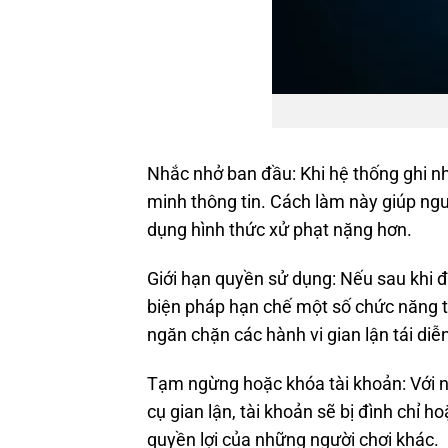
Nhắc nhở ban đầu: Khi hệ thống ghi nh
minh thông tin. Cách làm này giúp ngườ
dụng hình thức xử phạt nặng hơn.
Giới hạn quyền sử dụng: Nếu sau khi đ
biện pháp hạn chế một số chức năng tr
ngăn chặn các hành vi gian lận tái diễ
Tạm ngừng hoặc khóa tài khoản: Với n
cụ gian lận, tài khoản sẽ bị đình chỉ
quyền lợi của những người chơi khác.