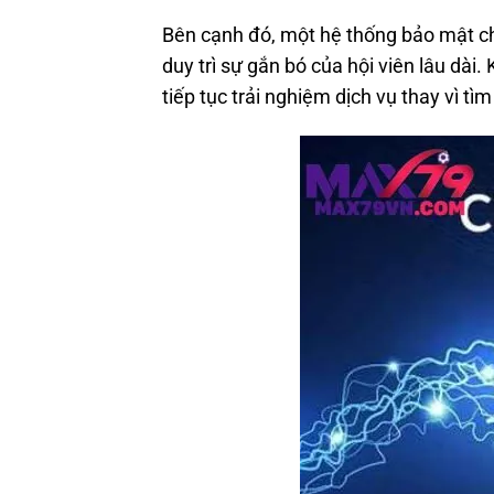
Bên cạnh đó, một hệ thống bảo mật ch
duy trì sự gắn bó của hội viên lâu dài.
tiếp tục trải nghiệm dịch vụ thay vì tì