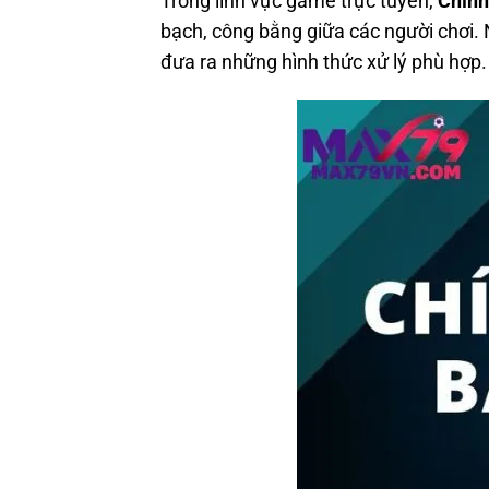
Trong lĩnh vực game trực tuyến,
Chính
bạch, công bằng giữa các người chơi. 
đưa ra những hình thức xử lý phù hợp.