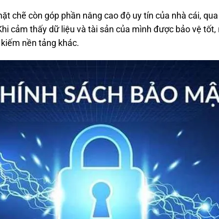
ặt chẽ còn góp phần nâng cao độ uy tín của nhà cái, qua
 Khi cảm thấy dữ liệu và tài sản của mình được bảo vệ tốt,
m kiếm nền tảng khác.