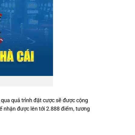
g qua quá trình đặt cược sẽ được cộng
ể nhận được lên tới 2.888 điểm, tương