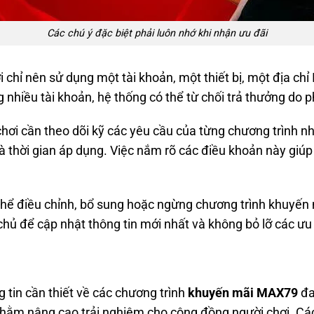
Các chú ý đặc biệt phải luôn nhớ khi nhận ưu đãi
 chỉ nên sử dụng một tài khoản, một thiết bị, một địa chỉ
nhiều tài khoản, hệ thống có thể từ chối trả thưởng do ph
chơi cần theo dõi kỹ các yêu cầu của từng chương trình n
 và thời gian áp dụng. Việc nắm rõ các điều khoản này giú
thể điều chỉnh, bổ sung hoặc ngừng chương trình khuyến 
ủ để cập nhật thông tin mới nhất và không bỏ lỡ các ưu đ
 tin cần thiết về các chương trình
khuyến mãi MAX79
đa
hằm nâng cao trải nghiệm cho cộng đồng người chơi. Các