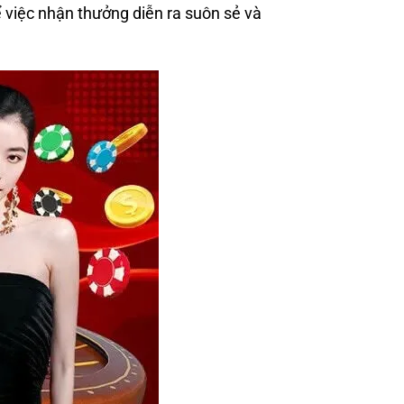
 việc nhận thưởng diễn ra suôn sẻ và