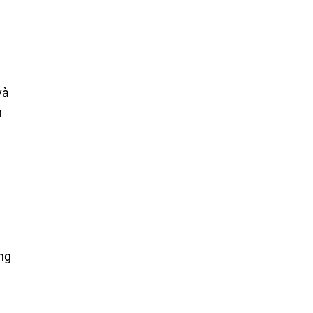
và
h
ng