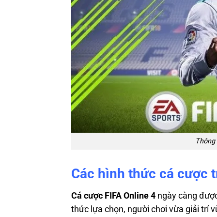
Thông 
Các hình thức cá cược t
Cá cược FIFA Online 4
ngày càng được
thức lựa chọn, người chơi vừa giải trí