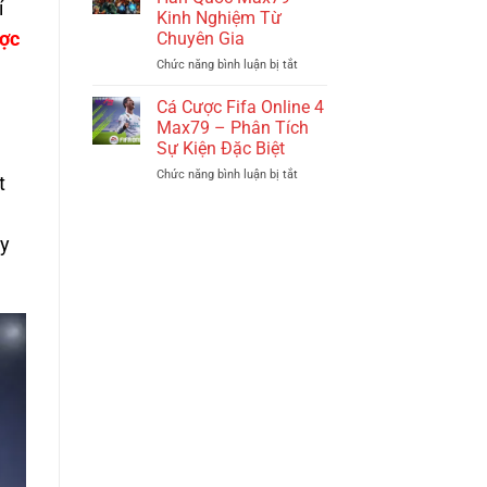
í
Lô
Hiệu
Kinh Nghiệm Từ
Đảo
Quả
Chuyên Gia
ược
–
Tại
Chuẩn
Chức năng bình luận bị tắt
Max79
ở
Xác
Cược
Bởi
Giải
Cá Cược Fifa Online 4
Cao
Đấu
Max79 – Phân Tích
Thủ
Lmht
Sự Kiện Đặc Biệt
Tại
Hàn
Chức năng bình luận bị tắt
Max79
ở
Quốc
t
Cá
Max79
Cược
–
Fifa
Kinh
ay
Online
Nghiệm
4
Từ
Max79
Chuyên
–
Gia
Phân
Tích
Sự
Kiện
Đặc
Biệt