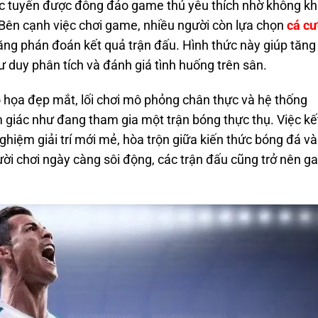
ực tuyến được đông đảo game thủ yêu thích nhờ không kh
o. Bên cạnh việc chơi game, nhiều người còn lựa chọn
cá c
ng phán đoán kết quả trận đấu. Hình thức này giúp tăng
ư duy phân tích và đánh giá tình huống trên sân.
 họa đẹp mắt, lối chơi mô phỏng chân thực và hệ thống
m giác như đang tham gia một trận bóng thực thụ. Việc kế
ghiệm giải trí mới mẻ, hòa trộn giữa kiến thức bóng đá và
ời chơi ngày càng sôi động, các trận đấu cũng trở nên g