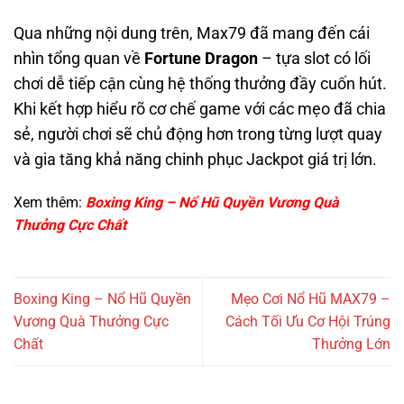
Qua những nội dung trên, Max79 đã mang đến cái
nhìn tổng quan về
Fortune Dragon
– tựa slot có lối
chơi dễ tiếp cận cùng hệ thống thưởng đầy cuốn hút.
Khi kết hợp hiểu rõ cơ chế game với các mẹo đã chia
sẻ, người chơi sẽ chủ động hơn trong từng lượt quay
và gia tăng khả năng chinh phục Jackpot giá trị lớn.
Xem thêm:
Boxing King – Nổ Hũ Quyền Vương Quà
Thưởng Cực Chất
Boxing King – Nổ Hũ Quyền
Mẹo Cơi Nổ Hũ MAX79 –
Vương Quà Thưởng Cực
Cách Tối Ưu Cơ Hội Trúng
Chất
Thưởng Lớn