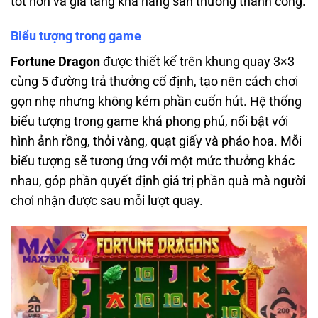
tốt hơn và gia tăng khả năng săn thưởng thành công.
Biểu tượng trong game
Fortune Dragon
được thiết kế trên khung quay 3×3
cùng 5 đường trả thưởng cố định, tạo nên cách chơi
gọn nhẹ nhưng không kém phần cuốn hút. Hệ thống
biểu tượng trong game khá phong phú, nổi bật với
hình ảnh rồng, thỏi vàng, quạt giấy và pháo hoa. Mỗi
biểu tượng sẽ tương ứng với một mức thưởng khác
nhau, góp phần quyết định giá trị phần quà mà người
chơi nhận được sau mỗi lượt quay.