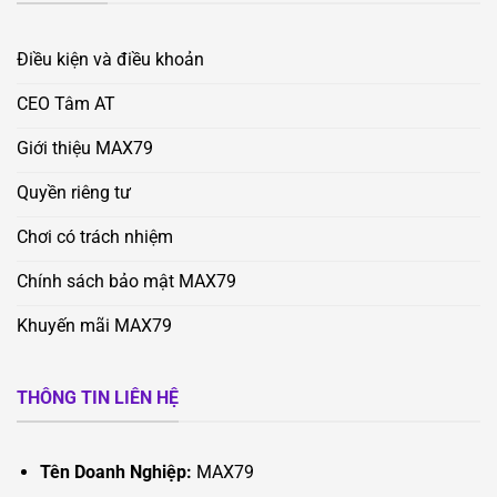
Điều kiện và điều khoản
CEO Tâm AT
Giới thiệu MAX79
Quyền riêng tư
Chơi có trách nhiệm
Chính sách bảo mật MAX79
Khuyến mãi MAX79
THÔNG TIN LIÊN HỆ
Tên Doanh Nghiệp:
MAX79