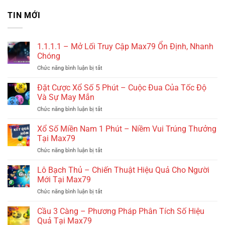
TIN MỚI
1.1.1.1 – Mở Lối Truy Cập Max79 Ổn Định, Nhanh
Chóng
Chức năng bình luận bị tắt
ở
1.1.1.1
–
Đặt Cược Xổ Số 5 Phút – Cuộc Đua Của Tốc Độ
Mở
Và Sự May Mắn
Lối
Chức năng bình luận bị tắt
ở
Truy
Đặt
Cập
Cược
Xổ Số Miền Nam 1 Phút – Niềm Vui Trúng Thưởng
Max79
Xổ
Ổn
Tại Max79
Số
Định,
Chức năng bình luận bị tắt
ở
5
Nhanh
Xổ
Phút
Chóng
Số
Lô Bạch Thủ – Chiến Thuật Hiệu Quả Cho Người
–
Miền
Cuộc
Mới Tại Max79
Nam
Đua
Chức năng bình luận bị tắt
ở
1
Của
Lô
Phút
Tốc
Bạch
Cầu 3 Càng – Phương Pháp Phân Tích Số Hiệu
–
Độ
Thủ
Niềm
Quả Tại Max79
Và